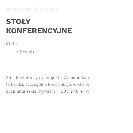
WARSAW, POLAND
STOŁY
KONFERENCYJNE
2015
< Powrót
Stół konferencyjny projektu Archimodum
to bardzo szczególna konstrukcja, w której
duża tafla szkła (wymiary: 1,20 x 2,40 m) w
sposób zintegrowany współdziała
statycznie ze stalowymi nogami. Głównym
celem projektu było stworzenie solidnego
mebla, który przy swoich dużych
wymiarach zachowałby jednocześnie
lekka i niematerialną formę. Stół został