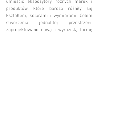
umieścić ekspozytory różnych marek i
produktów, które bardzo różniły się
kształtem, kolorami i wymiarami. Celem
stworzenia jednolitej przestrzeni,
zaprojektowano nową i wyrazistą formę
architektoniczną, która rozwiązuje
problem różnorodności ekspozycji. Formy
organiczne zostały uzyskane poprzez
zestawienie pionowych płyt z meblowych o
nieznacznie różnych kształtach.
Rozwiązanie tego typu jest możliwe tylko
dzięki wykorzystaniu cyfrowej technologii
obróbki materiałów na bezpośrednio na
podstawie projektu modelowanego w 3d.
Stare meble zostały ukryte między nowo
wprowadzonymi elementami pionowymi,
które widziane z profilu tworzą unikalny
efekt falowania.
©
2009 - 2025
by ARCHIMODUM STUDIO.